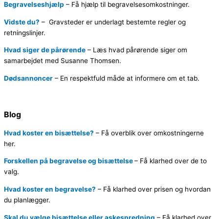
Begravelseshjælp
–
Få hjælp til begravelsesomkostninger.
Vidste du?
–
Gravsteder er underlagt bestemte regler og
retningslinjer.
Hvad siger de pårørende
– Læs hvad pårørende siger om
samarbejdet med Susanne Thomsen.
Dødsannoncer
–
En respektfuld måde at informere om et tab.
Blog
Hvad koster en bisættelse?
–
Få overblik over omkostningerne
her.
Forskellen på begravelse og bisættelse
–
Få klarhed over de to
valg.
Hvad koster en begravelse?
–
Få klarhed over prisen og hvordan
du planlægger.
Skal du vælge bisættelse eller askespredning
–
Få klarhed over