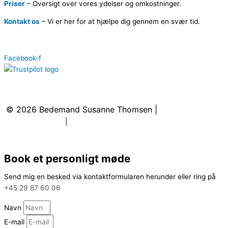
Priser
–
Oversigt over vores ydelser og omkostninger.
Kontakt os
–
Vi er her for at hjælpe dig gennem en svær tid.
Facebook-f
Kontakt
:
+45 29 87 60 06
|
kontakt@bedemandsusannethomsen.dk
© 2026
Bedemand Susanne Thomsen
|
Cookie- &
privatlivspolitik
|
Sitemap
Book et personligt møde
Send mig en besked via kontaktformularen herunder eller ring på
+45 29 87 60 06
Navn
E-mail