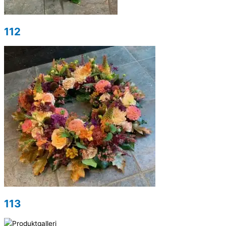
112
113