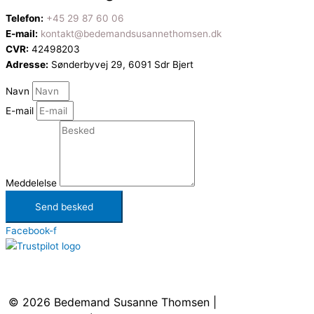
Telefon:
+45 29 87 60 06
E-mail:
kontakt@bedemandsusannethomsen.dk
CVR:
42498203
Adresse:
Sønderbyvej 29, 6091 Sdr Bjert
Navn
E-mail
Meddelelse
Send besked
Facebook-f
Kontakt
:
+45 29 87 60 06
|
kontakt@bedemandsusannethomsen.dk
© 2026
Bedemand Susanne Thomsen
|
Cookie- &