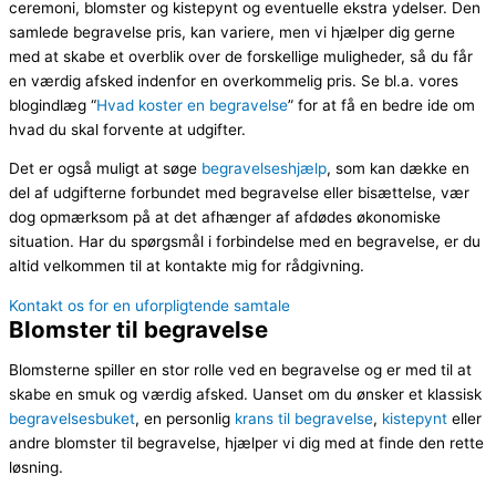
ceremoni, blomster og kistepynt og eventuelle ekstra ydelser. Den
samlede begravelse pris, kan variere, men vi hjælper dig gerne
med at skabe et overblik over de forskellige muligheder, så du får
en værdig afsked indenfor en overkommelig pris. Se bl.a. vores
blogindlæg “
Hvad koster en begravelse
” for at få en bedre ide om
hvad du skal forvente at udgifter.
Det er også muligt at søge
begravelseshjælp
, som kan dække en
del af udgifterne forbundet med begravelse eller bisættelse, vær
dog opmærksom på at det afhænger af afdødes økonomiske
situation. Har du spørgsmål i forbindelse med en begravelse, er du
altid velkommen til at kontakte mig for rådgivning.
Kontakt os for en uforpligtende samtale
Blomster til begravelse
Blomsterne spiller en stor rolle ved en begravelse og er med til at
skabe en smuk og værdig afsked. Uanset om du ønsker et klassisk
begravelsesbuket
, en personlig
krans til begravelse
,
kistepynt
eller
andre blomster til begravelse, hjælper vi dig med at finde den rette
løsning.