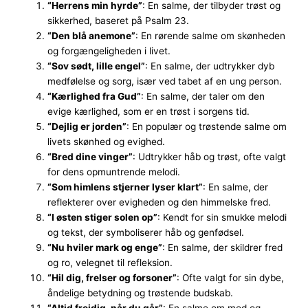
“Herrens min hyrde”
: En salme, der tilbyder trøst og
sikkerhed, baseret på Psalm 23.
“Den blå anemone”
: En rørende salme om skønheden
og forgængeligheden i livet.
“Sov sødt, lille engel”
: En salme, der udtrykker dyb
medfølelse og sorg, især ved tabet af en ung person.
“Kærlighed fra Gud”
: En salme, der taler om den
evige kærlighed, som er en trøst i sorgens tid.
“Dejlig er jorden”
: En populær og trøstende salme om
livets skønhed og evighed.
“Bred dine vinger”
: Udtrykker håb og trøst, ofte valgt
for dens opmuntrende melodi.
“Som himlens stjerner lyser klart”
: En salme, der
reflekterer over evigheden og den himmelske fred.
“I østen stiger solen op”
: Kendt for sin smukke melodi
og tekst, der symboliserer håb og genfødsel.
“Nu hviler mark og enge”
: En salme, der skildrer fred
og ro, velegnet til refleksion.
“Hil dig, frelser og forsoner”
: Ofte valgt for sin dybe,
åndelige betydning og trøstende budskab.
“Altid frejdig, når du går”
: En salme om mod og