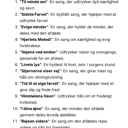
“Til minde om”
: En sang, der udtrykker dyb kærlighed
og savn.
“Sidste Farvel”
: En dybfølt sang, der hjælper med at
udtrykke farvel.
“Evige minder”
: En sang, der hylder de minder, der
deles med den afdøde.
“Hjertets Melodi”
: En sang om kærlighed og evig
forbindelse.
“Vejene ved enden”
: Udtrykker rejser og overgange,
passende for en afsked.
“Livets lys”
: En hyldest til livet, selv i sorgens stund.
“Stjernerne viser vej”
: En sang, der giver trøst og
håb om retningsvisning.
“Tid til at sige farvel”
: En sang, der hjælper med at
give slip og finde fred.
“Himmelens Havn”
: Udtrykker håb om et fredeligt
hvilested.
“I dine øjne”
: En sang, der mindes den afdøde
gennem deles levede øjeblikke.
“Rejsen videre”
: En sang om den afdødes rejse
videre og håb for fremtiden.