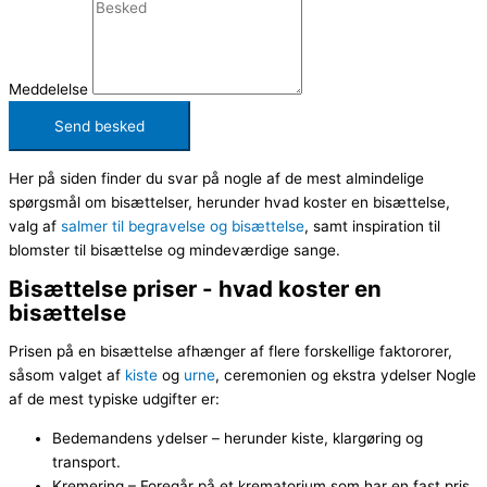
Meddelelse
Send besked
Her på siden finder du svar på nogle af de mest almindelige
spørgsmål om bisættelser, herunder hvad koster en bisættelse,
valg af
salmer til begravelse og bisættelse
, samt inspiration til
blomster til bisættelse og mindeværdige sange.
Bisættelse priser - hvad koster en
bisættelse
Prisen på en bisættelse afhænger af flere forskellige faktororer,
såsom valget af
kiste
og
urne
, ceremonien og ekstra ydelser Nogle
af de mest typiske udgifter er:
Bedemandens ydelser – herunder kiste, klargøring og
transport.
Kremering – Foregår på et krematorium som har en fast pris.