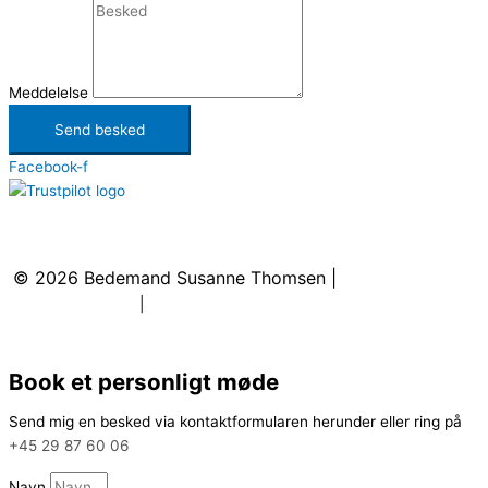
Meddelelse
Send besked
Facebook-f
Kontakt
:
+45 29 87 60 06
|
kontakt@bedemandsusannethomsen.dk
© 2026
Bedemand Susanne Thomsen
|
Cookie- &
privatlivspolitik
|
Sitemap
Book et personligt møde
Send mig en besked via kontaktformularen herunder eller ring på
+45 29 87 60 06
Navn